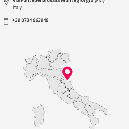
Via Fontebella 63833 Montegiorgio (FM)
Italy
+39 0734 963949