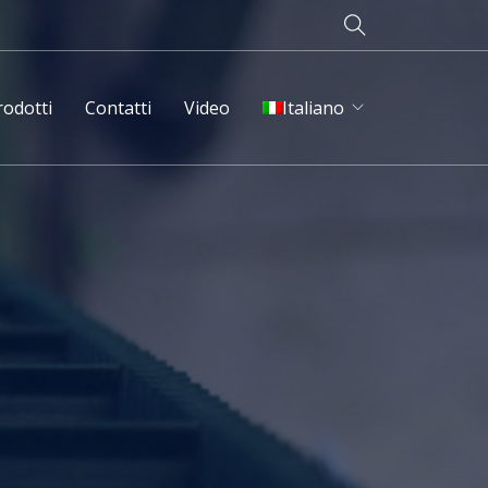
rodotti
Contatti
Video
Italiano
English
Français
Deutsch
Русский
Español