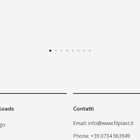
loads
Contatti
Email: info@www.filplast.it
go
Phone: +39 0734 963949